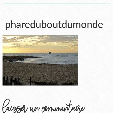
phareduboutdumonde
laisser un commentaire