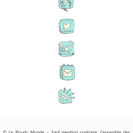
© Le Boudu Monde – Sauf mention contraire, l’ensemble des