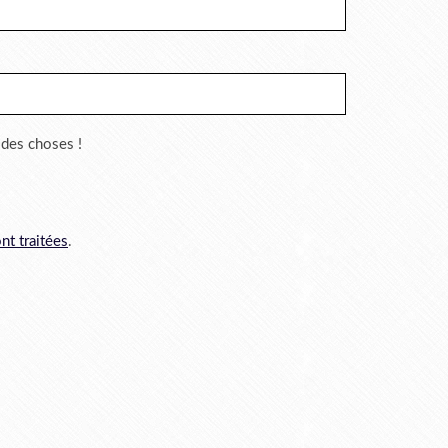
r des choses !
nt traitées
.