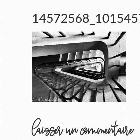
14572568_101545
laisser un commentaire