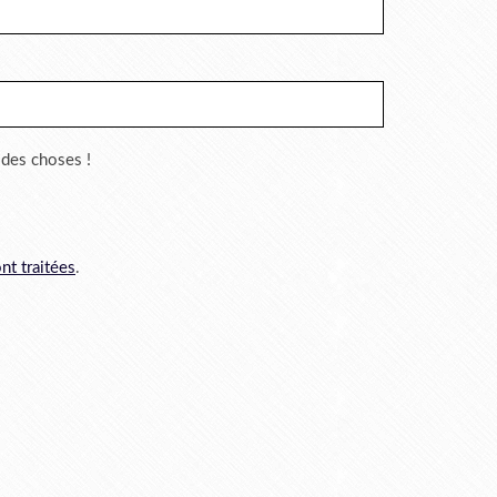
r des choses !
nt traitées
.