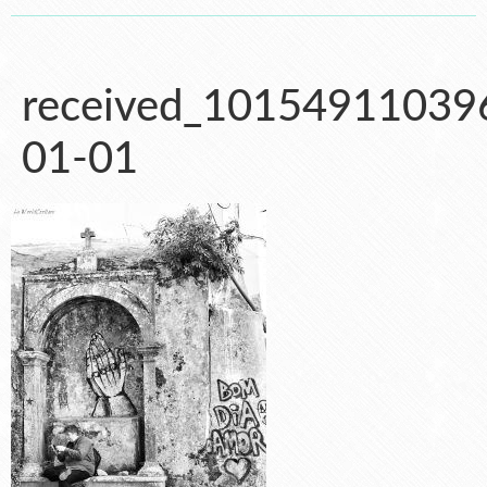
received_10154911039
01-01