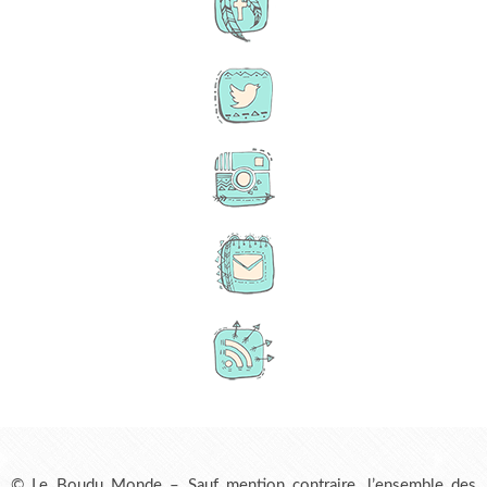
© Le Boudu Monde – Sauf mention contraire, l’ensemble des