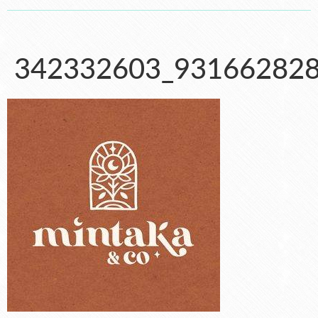
342332603_93166282