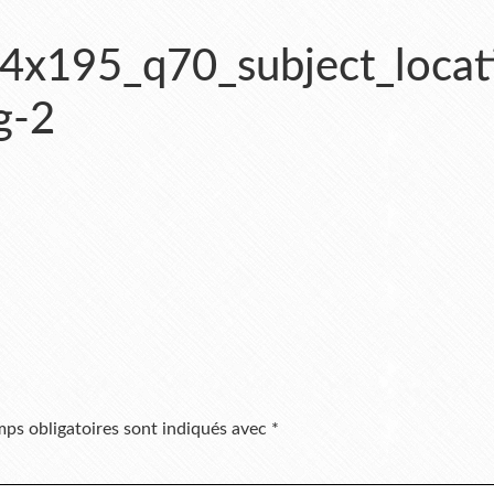
4x195_q70_subject_locat
g-2
ps obligatoires sont indiqués avec
*