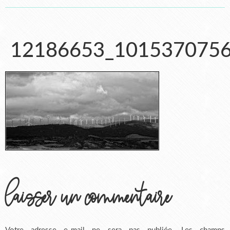
12186653_101537075
laisser un commentaire