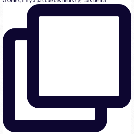
A Omex, il n'y a pas que des fleurs ! 🌼 Lors de ma