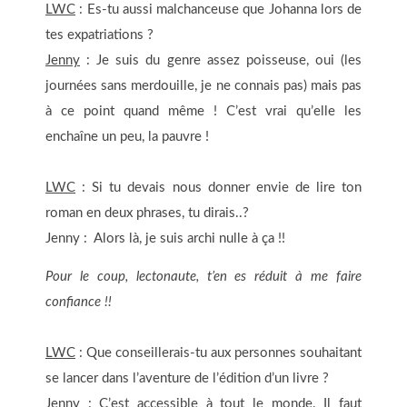
LWC
: Es-tu aussi malchanceuse que Johanna lors de
tes expatriations ?
Jenny
: Je suis du genre assez poisseuse, oui (les
journées sans merdouille, je ne connais pas) mais pas
à ce point quand même ! C’est vrai qu’elle les
enchaîne un peu, la pauvre !
LWC
: Si tu devais nous donner envie de lire ton
roman en deux phrases, tu dirais..?
Jenny : Alors là, je suis archi nulle à ça !!
Pour l
e coup, lectonaute, t’en es réduit à me faire
confiance
!!
LWC
: Que conseillerais-tu aux personnes souhaitant
se lancer dans l’aventure de l’édition d’un livre ?
Jenny
: C’est accessible à tout le monde. Il faut