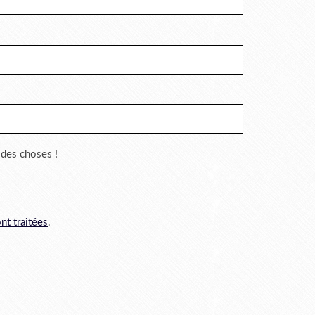
r des choses !
nt traitées
.