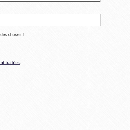
r des choses !
nt traitées
.