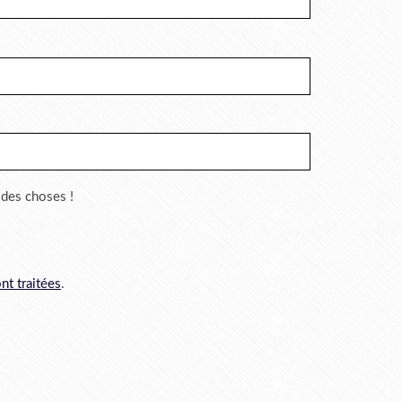
r des choses !
nt traitées
.