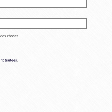
r des choses !
nt traitées
.