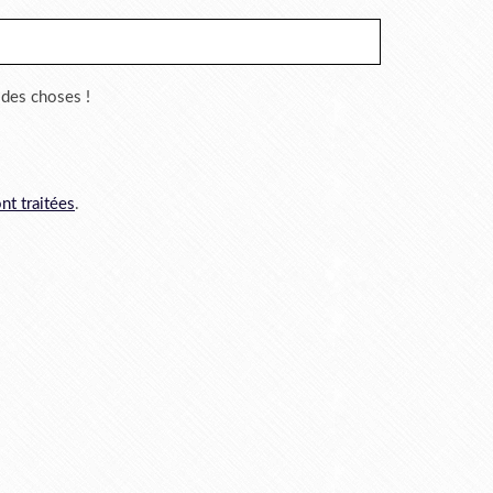
r des choses !
nt traitées
.