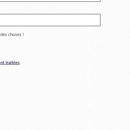
r des choses !
nt traitées
.