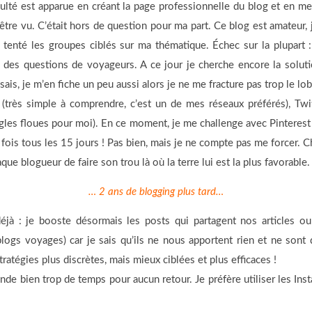
culté est apparue en créant la page professionnelle du blog et en 
our être vu. C’était hors de question pour ma part. Ce blog est amateu
’ai tenté les groupes ciblés sur ma thématique. Échec sur la plupart
à des questions de voyageurs. A ce jour je cherche encore la soluti
ais, je m’en fiche un peu aussi alors je ne me fracture pas trop le lob
m (très simple à comprendre, c’est un de mes réseaux préférés), Tw
ègles floues pour moi). En ce moment, je me challenge avec Pinterest
e fois tous les 15 jours ! Pas bien, mais je ne compte pas me forcer. 
ue blogueur de faire son trou là où la terre lui est la plus favorable.
… 2 ans de blogging plus tard…
à : je booste désormais les posts qui partagent nos articles ou 
blogs voyages) car je sais qu’ils ne nous apportent rien et ne son
tratégies plus discrètes, mais mieux ciblées et plus efficaces !
e bien trop de temps pour aucun retour. Je préfère utiliser les Insta