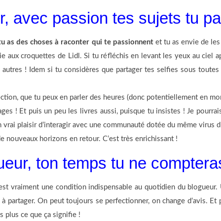
, avec passion tes sujets tu p
tu as des choses à raconter qui te passionnent
et tu as envie de le
e aux croquettes de Lidl. Si tu réfléchis en levant les yeux au ciel ap
 autres ! Idem si tu considères que partager tes selfies sous toutes
ection, que tu peux en parler des heures (donc potentiellement en mono
ages ! Et puis un peu les livres aussi, puisque tu insistes ! Je pourr
 un vrai plaisir d’interagir avec une communauté dotée du même viru
e nouveaux horizons en retour. C’est très enrichissant !
ueur, ton temps tu ne comptera
’est vraiment une condition indispensable au quotidien du blogueur.
 à partager. On peut toujours se perfectionner, on change d’avis. Et p
s plus ce que ça signifie !