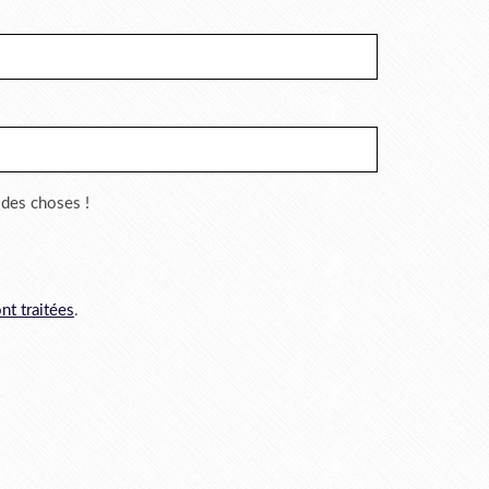
r des choses !
nt traitées
.