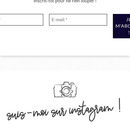
Inscris-toi pour ne rien louper !
suis-moi sur instagram !