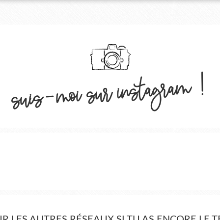
suis-moi sur instagram !
UR LES AUTRES RÉSEAUX SI TU AS ENCORE LE 