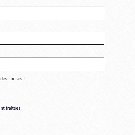
r des choses !
nt traitées
.