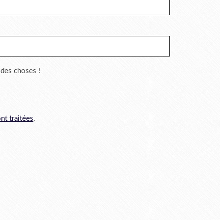
r des choses !
nt traitées
.