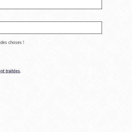
r des choses !
nt traitées
.