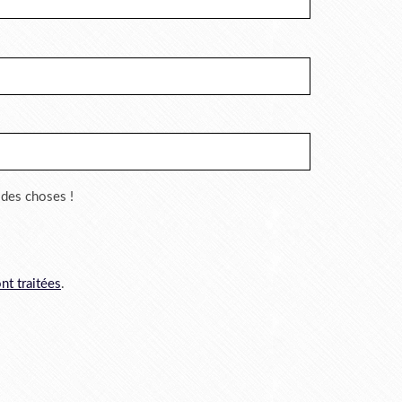
r des choses !
nt traitées
.