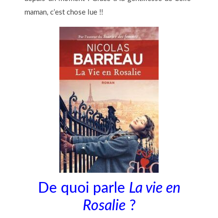
maman, c’est chose lue !!
De quoi parle
La vie en
Rosalie
?