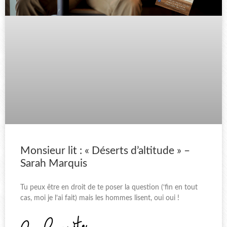
Monsieur lit : « Déserts d’altitude » –
Sarah Marquis
Tu peux être en droit de te poser la question (‘fin en tout
cas, moi je l’ai fait) mais les hommes lisent, oui oui !